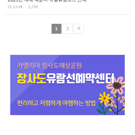
21-12-08
2,730
열린
페이지
페이지
1
2